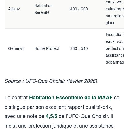
eaux, vol, R
Habitation
Allianz
400 - 600
catastrophe
Sérénité
naturelles, b
glace
Incendie, dé
eaux, vol, R
Generali
Home Protect
360 - 540
protection ju
assistance
dépannage
Source : UFC-Que Choisir (février 2026).
Le contrat
se
Habitation Essentielle de la MAAF
distingue par son excellent rapport qualité-prix,
avec une note de
de l’UFC-Que Choisir. Il
4,5/5
inclut une protection juridique et une assistance