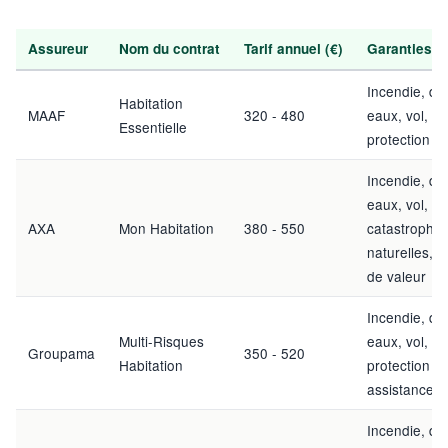
Assureur
Nom du contrat
Tarif annuel (€)
Garanties i
Incendie, dé
Habitation
MAAF
320 - 480
eaux, vol, R
Essentielle
protection ju
Incendie, dé
eaux, vol, R
AXA
Mon Habitation
380 - 550
catastrophe
naturelles, o
de valeur
Incendie, dé
Multi-Risques
eaux, vol, R
Groupama
350 - 520
Habitation
protection ju
assistance 2
Incendie, dé