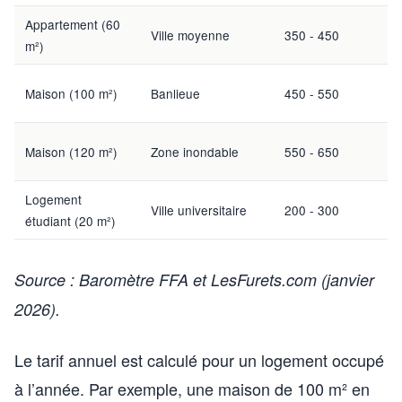
Appartement (60
I
Ville moyenne
350 - 450
m²)
v
I
Maison (100 m²)
Banlieue
450 - 550
v
I
Maison (120 m²)
Zone inondable
550 - 650
v
Logement
I
Ville universitaire
200 - 300
étudiant (20 m²)
v
Source : Baromètre FFA et LesFurets.com (janvier
2026).
Le tarif annuel est calculé pour un logement occupé
à l’année. Par exemple, une maison de 100 m² en