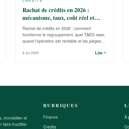
CRÉDITS
Rachat de crédits en 2026 :
mécanisme, taux, coût réel et
pièges
Rachat de crédits en 2026 : comment
fonctionne le regroupement, quel TAEG viser,
quand l'opération est rentable et les pièges
qui coûtent cher.
Lire
6 Jul 2026
RUBRIQUES
L
Finance
À 
s, immobilier et
faire fructifier
Crédits
Co