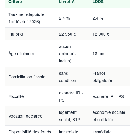
Critère
Livret A
LDDS
Taux net (depuis le
2,4 %
2,4 %
1er février 2026)
Plafond
22 950 €
12 000 €
aucun
Âge minimum
(mineurs
18 ans
inclus)
sans
France
Domiciliation fiscale
condition
obligatoire
exonéré IR +
Fiscalité
exonéré IR + PS
PS
logement
économie sociale
Vocation déclarée
social, BTP
et solidaire
Disponibilité des fonds
immédiate
immédiate